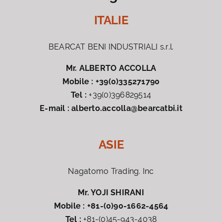
ITALIE
BEARCAT BENI INDUSTRIALI s.r.l.
Mr. ALBERTO ACCOLLA
Mobile :
+39(0)335271790
Tel :
+39(0)396829514
E-mail :
alberto.accolla@bearcatbi.it
ASIE
Nagatomo Trading. Inc
Mr. YOJI SHIRANI
Mobile :
+81-(0)90-1662-4564
Tel :
+81-(0)45-943-4038