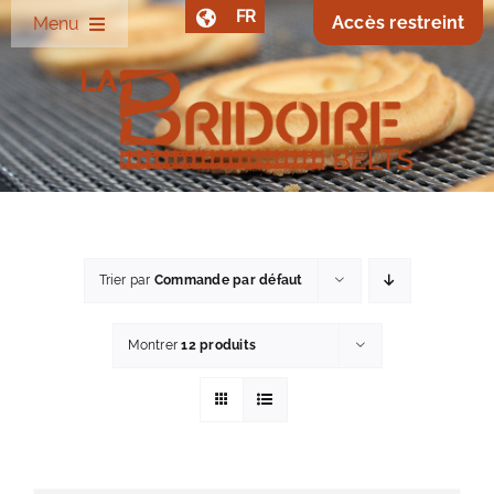
Passer
FR
Accès restreint
Menu
au
contenu
Société
Bandes Z
Données techniques
Trier par
Commande par défaut
Autres produits
Montrer
12 produits
Clients
Contact