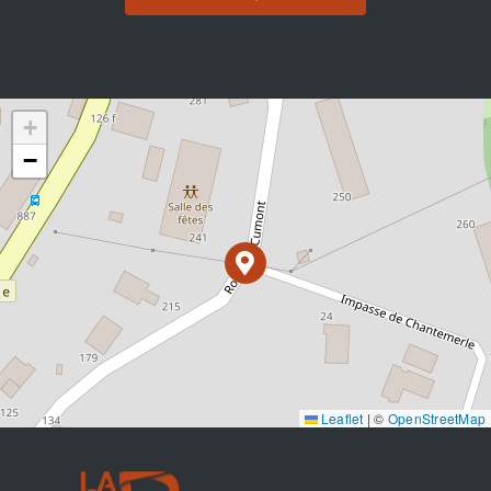
+
−
Leaflet
|
©
OpenStreetMap