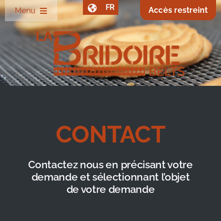
Passer
FR
Accès restreint
Menu
au
contenu
Société
Bandes Z
Données techniques
CONTACT
Autres produits
Contactez nous en précisant votre
Clients
demande et sélectionnant l’objet
de votre demande
Contact